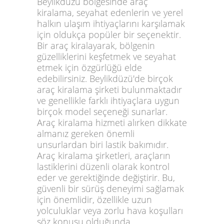
Beylikdüzü bölgesinde araç
kiralama
, seyahat edenlerin ve yerel
halkın ulaşım ihtiyaçlarını karşılamak
için oldukça popüler bir seçenektir.
Bir
araç kiralayarak,
bölgenin
güzelliklerini keşfetmek ve seyahat
etmek için özgürlüğü elde
edebilirsiniz.
Beylikdüzü'de birçok
araç kiralama şirketi
bulunmaktadır
ve genellikle farklı ihtiyaçlara uygun
birçok model seçeneği sunarlar.
Araç kiralama
hizmeti alırken dikkate
almanız gereken önemli
unsurlardan biri lastik bakımıdır.
Araç kiralama
şirketleri, araçların
lastiklerini düzenli olarak kontrol
eder ve gerektiğinde değiştirir. Bu,
güvenli bir sürüş deneyimi sağlamak
için önemlidir, özellikle uzun
yolculuklar veya zorlu hava koşulları
söz konusu olduğunda.