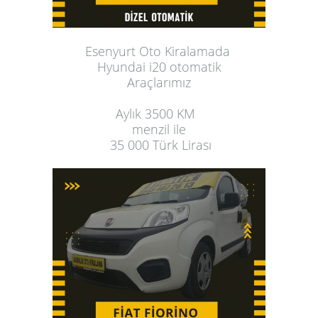
Esenyurt Oto Kiralama
da 
Hyundai i20 otomatik
 Araçlarımız 
Aylık
 3500 KM  
menzil ile
 35 000 Türk Lirası