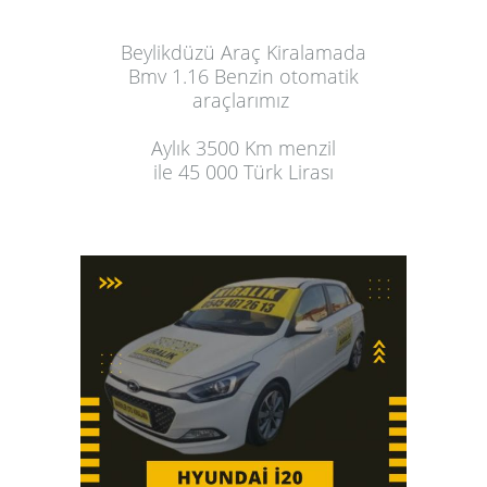
Beylikdüzü Araç Kiralama
da
Bmv 1.16 Benzin otomatik
araçlarımız
Aylık
3500 Km menzil
ile 45 000 Türk Lirası