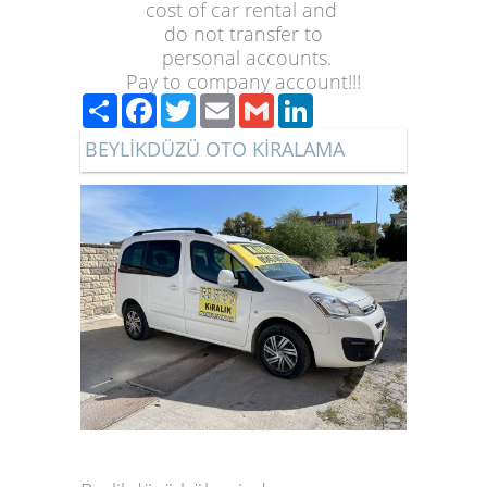
cost of 
car rental
 and 
do not transfer to
 personal accounts.

Pay to company account!!!
Paylaş
Facebook
Twitter
Email
Gmail
LinkedIn
BEYLİKDÜZÜ OTO KİRALAMA