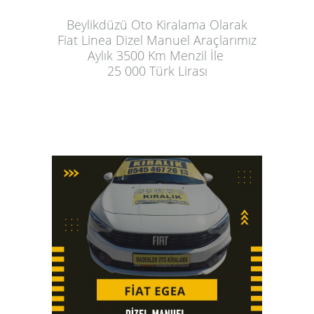
Beylikdüzü Oto Kiralama
 Olarak
Fiat Linea Dizel Manuel Araçlarımız
Aylık
 3500 Km Menzil İle 
25 000 Türk Lirası