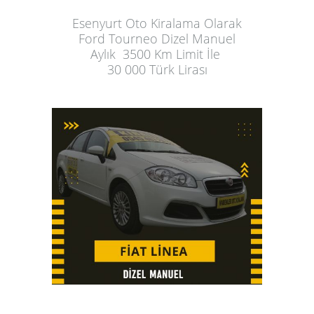
Esenyurt Oto Kiralama
 Olarak
Ford Tourneo Dizel Manuel
Aylık
  3500 Km Limit İle 
30 000 Türk Lirası