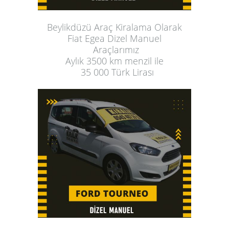
Beylikdüzü Araç Kiralama
 Olarak
Fiat Egea Dizel Manuel
 Araçlarımız
Aylık
 3500 km menzil ile
  35 000 Türk Lirası