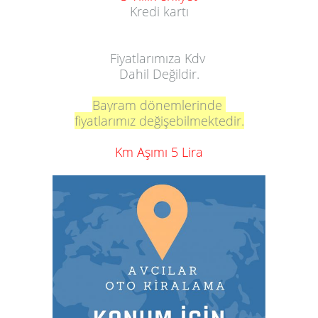
Kredi kartı
Fiyatlarımıza Kdv
Dahil Değildir.
Bayram dönemlerinde
fiyatlarımız değişebilmektedir.
Km Aşımı 5 Lira