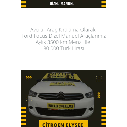
Avcılar Araç Kiralama
 Olarak 
Ford Focus Dizel Manuel Araçlarımız
Aylık
 3500 km Menzil ile 
30 000 Türk Lirası