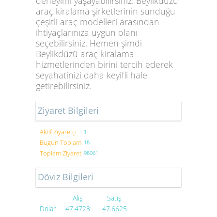
deneyimi yaşayabilirsiniz.
Beylikdüzü
araç kiralama şirketlerinin
sunduğu
çeşitli araç modelleri arasından
ihtiyaçlarınıza uygun olanı
seçebilirsiniz. Hemen şimdi
Beylikdüzü araç kiralama
hizmetlerinden birini tercih ederek
seyahatinizi daha keyifli hale
getirebilirsiniz.
Ziyaret Bilgileri
Aktif Ziyaretçi
1
Bugün Toplam
18
Toplam Ziyaret
98061
Döviz Bilgileri
Alış
Satış
Dolar
47.4723
47.6625