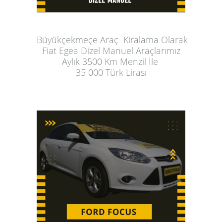
Büyükçekmeçe Araç  Kiralama
 Olarak
Fiat Egea Dizel Manuel Araçlarımız
Aylık
 3500 Km Menzil İle 
35 000 Türk Lirası