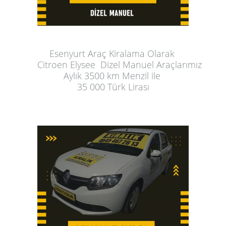
Esenyurt Araç Kiralama
 Olarak 
Citroen Elysee  Dizel Manuel Araçlarımız
Aylık
 3500 km Menzil ile 
35 000 Türk Lirası