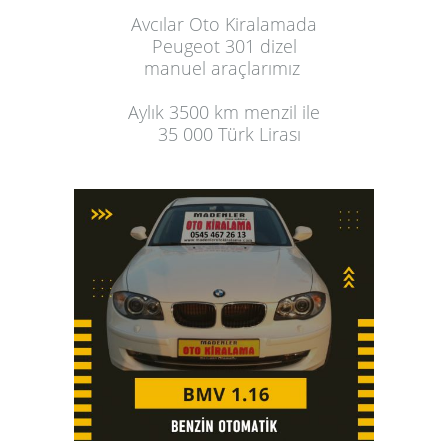
Avcılar Oto Kiralamada
Peugeot 301 dizel
manuel araçlarımız
Aylık
3500 km menzil ile
35 000 Türk Lirası