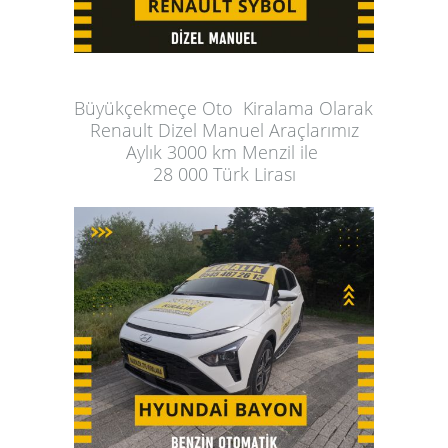
Büyükçekmeçe Oto  Kiralama
 Olarak 
Renault Dizel Manuel Araçlarımız
Aylık
 3000 km Menzil ile 
28 000 Türk Lirası