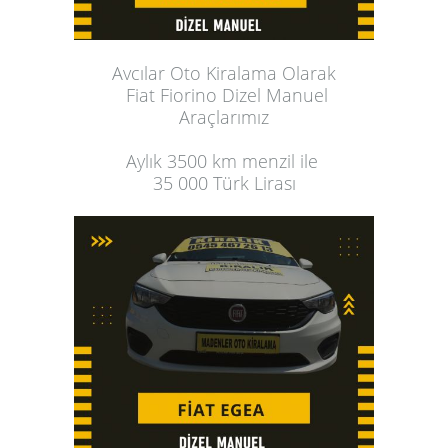
Avcılar Oto Kiralama
 Olarak
 Fiat Fiorino Dizel Manuel
 Araçlarımız 
Aylık
 3500 km menzil ile 
35 000 Türk Lirası